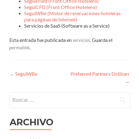
SeguiFront (Front Office Hotelero)
SeguiCFD (Front Office Hotelero)
SeguiWBe (Motor de reservaciones hoteleras
para páginas de Internet)
Servicios de SaaS (Software as a Service)
Esta entrada fue publicada en
servicios
. Guarda el
permalink
.
Navegación
←
SeguiWBe
Preferred Partners Dolibarr
→
de
entradas
Buscar:
ARCHIVO