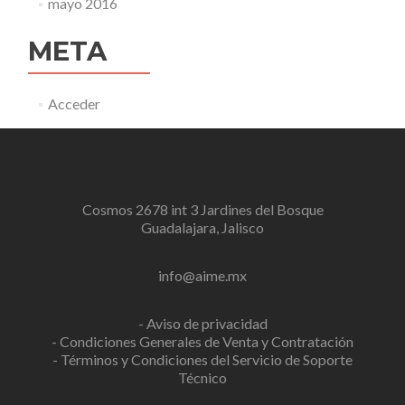
mayo 2016
META
Acceder
Cosmos 2678 int 3 Jardines del Bosque
Guadalajara, Jalisco
info@aime.mx
- Aviso de privacidad
- Condiciones Generales de Venta y Contratación
- Términos y Condiciones del Servicio de Soporte
Técnico