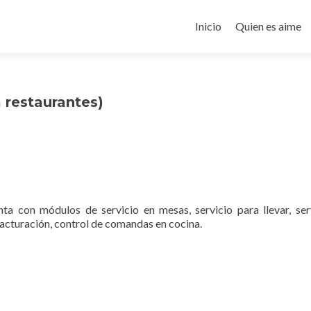
Ir
al
Inicio
Quien es aime
contenido
 restaurantes)
a con módulos de servicio en mesas, servicio para llevar, ser
 facturación, control de comandas en cocina.