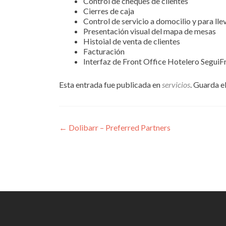
Control de cheques de clientes
Cierres de caja
Control de servicio a domocilio y para lle
Presentación visual del mapa de mesas
Histoial de venta de clientes
Facturación
Interfaz de Front Office Hotelero SeguiF
Esta entrada fue publicada en
servicios
. Guarda e
Navegación
←
Dolibarr – Preferred Partners
de
entradas